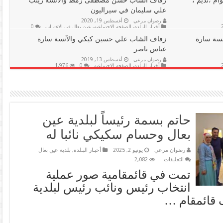
أم ،نديم ،
زفاف الشاب حسن مصطفى زمط والآنسة زينب
علي سليمان في سيراليون
رضوان مرعي
أغسطس 19, 2020
أخبـار البـلدة
,
الصفحه الاجتماعيه
,
عين بعال في الإغتراب
0
2,113
نسة سارة
زفاف الشاب علي حسين كيكي والآنسة سارة
عباس ناصر
رضوان مرعي
أغسطس 13, 2019
أخبـار البـلدة
,
الصفحه الاجتماعيه
0
1,976
حاتم بسمة رئيساً لبلدية عين
بعال وحسام سكيكي نائبا له
رضوان مرعي
يونيو 2, 2025
أخبـار البـلدة
,
بلدية عين بعال
على
التعليقات
2,082
حاتم
تمت في قائمقامية صور عملية
بسمة
رئيساً
انتخاب رئيس ونائب رئيس لبلدية
لبلدية
عين
 قائمقام …
بعال
وحسام
سكيكي
نائبا