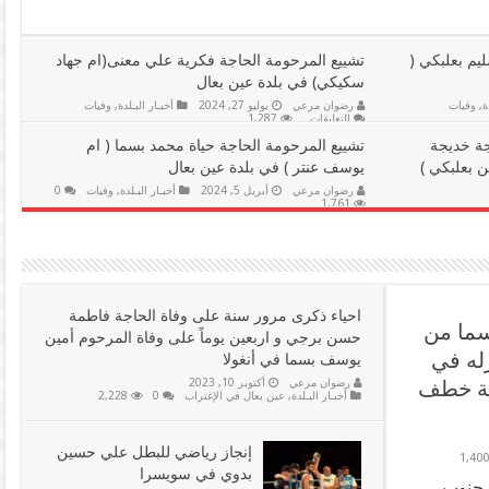
يم بعلبكي (
تشييع المرحومة الحاجة فكرية علي معنى(ام جهاد
سكيكي) في بلدة عين بعال
ة
,
وفيات
رضوان مرعي
يوليو 27, 2024
أخبـار البـلدة
,
وفيات
على
التعليقات
1,287
تشييع
جة خديجة
المرحومة
تشييع المرحومة الحاجة حياة محمد بسما ( ام
الحاجة
 بعلبكي )
يوسف عنتر ) في بلدة عين بعال
فكرية
علي
رضوان مرعي
أبريل 5, 2024
أخبـار البـلدة
,
وفيات
0
معنى(ام
1,761
جهاد
دة
,
وفيات
سكيكي)
في
بلدة
عين
بعال
مغلقة
احياء ذكرى مرور سنة على وفاة الحاجة فاطمة
ما من
حسن برجي و اربعين يوماً على وفاة المرحوم أمين
زله في
يوسف بسما في أنغولا
ية خطف
رضوان مرعي
أكتوبر 10, 2023
أخبـار البـلدة
,
عين بعال في الإغتراب
0
2,228
إنجاز رياضي للبطل علي حسين
1,40
بدوي في سويسرا
 جنوب