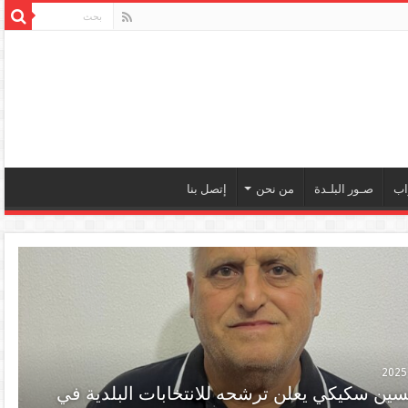
اب
صـور البلـدة
من نحن
إتصل بنا
ين سكيكي يعلن ترشحه للانتخابات البلدية في