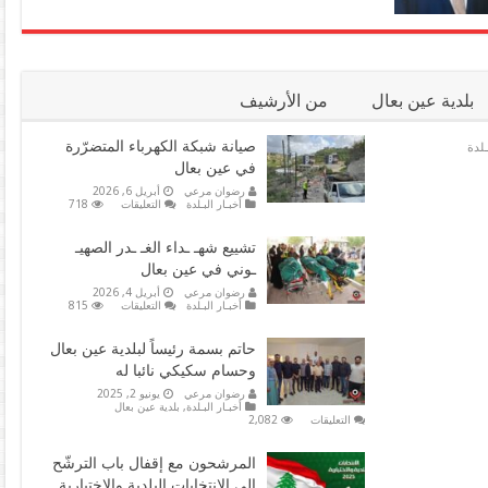
بلدية عين بعال
من الأرشيف
صيانة شبكة الكهرباء المتضرّرة
ـلدة
في عين بعال
رضوان مرعي
أبريل 6, 2026
على
أخبـار البـلدة
التعليقات
718
صيانة
شبكة
الكهرباء
تشييع شهـ ـداء الغـ ـدر الصهيـ
المتضرّرة
ـوني في عين بعال
في
عين
رضوان مرعي
أبريل 4, 2026
بعال
على
أخبـار البـلدة
التعليقات
815
مغلقة
تشييع
شهـ
ـداء
حاتم بسمة رئيساً لبلدية عين بعال
الغـ
وحسام سكيكي نائبا له
ـدر
الصهيـ
رضوان مرعي
يونيو 2, 2025
ـوني
أخبـار البـلدة
,
بلدية عين بعال
في
على
التعليقات
2,082
عين
حاتم
بعال
بسمة
مغلقة
رئيساً
المرشحون مع إقفال باب الترشّح
لبلدية
إلى الانتخابات البلدية والاختيارية
عين