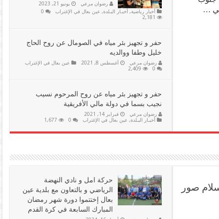
رضوان مرعي
يونيو 21, 2023
في …
أخبار رياضية
,
أخبـار البـلدة
,
عين بعال في الإغتراب
0
2,181
حفر و تجهيز بئر مياه في الصومال عن روح الحاج
خليل وطفا ووالديه
رضوان مرعي
أغسطس 8, 2021
عين بعال في الإغتراب
2,409
0
حفر و تجهيز بئر مياه عن روح المرحوم نسيب
نجيب بسما في دولة مالي الأفريقية
رضوان مرعي
فبراير 14, 2021
أخبـار البـلدة
,
عين بعال في الإغتراب
0
1,677
حركة امل و نادي النهضة
سلام صور
الرياضي و بالتعاون مع بلدية عين
بعال إختتموا دورة شهر رمضان
المبارك السابعة في كرة القدم