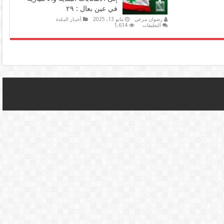
بعال
في عين بعال : ٢٩
وحسام
سكيكي
رضوان مرعي
مايو 13, 2025
أخبـار البـلدة
نائبا
على
التعليقات
1,614
له
المرشحون
مغلقة
مع
إقفال
باب
الترشّح
إلى
الانتخابات
البلدية
والاختيارية
في
عين
بعال
:
٢٩
مغلقة