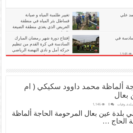
له
مغلقة
مد علي
تغيير طلمبة المياه و صيانة
قساطل بئر المياه في منطقة
العريض الذي يغذي منطقة الضيعة
بالمياه
سادسة في
إفتتاح دورة شهر رمضان المبارك
رضوان مرعي
مايو 31, 2023
أخبـار البـلدة
,
بلدية عين بعال
0
1,758
السادسة في كرة القدم من تنظيم
حركة أمل و نادي النهضة الرياضي
1,948
و بالتعاون مع بلدية عين بعال
رضوان مرعي
أبريل 20, 2023
أخبار رياضية
,
أخبـار البـلدة
,
بلدية عين بعال
0
2,015
جة ألماظة محمد داوود سكيكي ( ام
 بعال
بـلدة
,
وفيات
0
1,146
 بلدة عين بعال المرحومة الحاجة ألماظة
 الحاج …